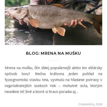
BLOG: MRENA NA MUŠKU
Mrena na mušku, čím ďalej populárnejší alebo len elitársky
spôsob lovu? Riečna kráľovna Jeden pohľad na
fyziognomickú stavbu tela, vyvinutú na hľadanie potravy v
najprúdnatejších úsekoch riek – mohutné ústa, ktorým
neunikne nič živé a ktoré si hravo poradia aj…
2 novembra, 2024