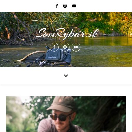
SomRybár.sk