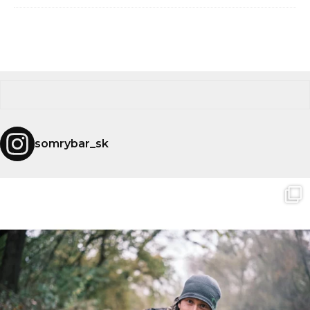
somrybar_sk
Beloved Chub!
Overlooked